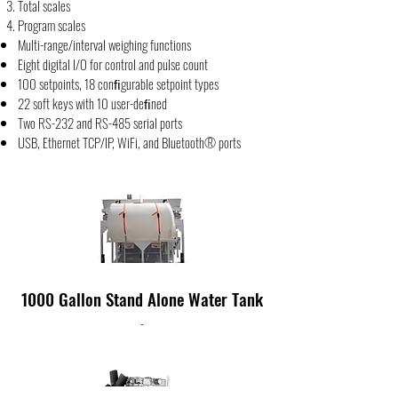
Total scales
Program scales
Multi-range/interval weighing functions
Eight digital I/O for control and pulse count
100 setpoints, 18 conﬁgurable setpoint types
22 soft keys with 10 user-deﬁned
Two RS-232 and RS-485 serial ports
USB, Ethernet TCP/IP, WiFi, and Bluetooth® ports
1000 Gallon Stand Alone Water Tank
-