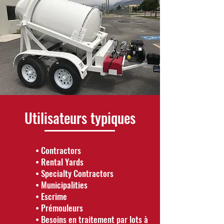
Utilisateurs typiques
• Contractors
• Rental Yards
• Specialty Contractors
• Municipalities
• Escrime
• Prémouleurs
• Besoins en traitement par lots à